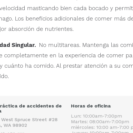
 velocidad masticando bien cada bocado y permi
mago. Los beneficios adicionales de comer más d
or absorción de nutrientes.
dad Singular.
No multitareas. Mantenga las comi
rse completamente en la experiencia de comer p
y cuánto ha comido. Al prestar atención a su com
ido.
ráctica de accidentes de
Horas de oficina
a
Lun: 10:00am-7:00pm
1 West Spruce Street #28
Martes: 08:00am-7:00pm
a, WA 98902
miércoles: 10:00 am-7:00
Jueves: 10:00am-7:00pm