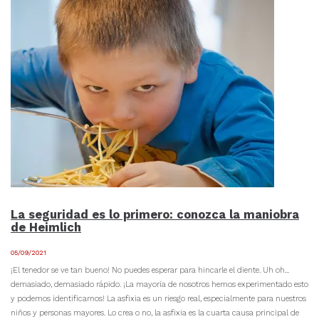
La seguridad es lo primero: conozca la maniobra
de Heimlich
05/09/2021
¡El tenedor se ve tan bueno! No puedes esperar para hincarle el diente. Uh oh...
demasiado, demasiado rápido. ¡La mayoría de nosotros hemos experimentado esto
y podemos identificarnos! La asfixia es un riesgo real, especialmente para nuestros
niños y personas mayores. Lo crea o no, la asfixia es la cuarta causa principal de