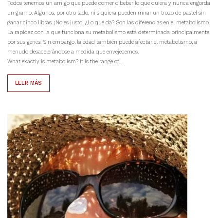
Todos tenemos un amigo que puede comer o beber lo que quiera y nunca engorda
un gramo. Algunos, por otro lado, ni siquiera pueden mirar un trozo de pastel sin
ganar cinco libras. ¡No es justo! ¿Lo que da? Son las diferencias en el metabolismo.
La rapidez con la que funciona su metabolismo está determinada principalmente
por sus genes. Sin embargo, la edad también puede afectar el metabolismo, a
menudo desacelerándose a medida que envejecemos.
What exactly is metabolism? It is the range of…
LEER MÁS