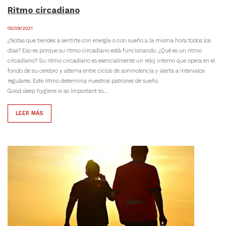
Ritmo circadiano
05/09/2021
¿Notas que tiendes a sentirte con energía o con sueño a la misma hora todos los
días? Eso es porque su ritmo circadiano está funcionando. ¿Qué es un ritmo
circadiano? Su ritmo circadiano es esencialmente un reloj interno que opera en el
fondo de su cerebro y alterna entre ciclos de somnolencia y alerta a intervalos
regulares. Este ritmo determina nuestros patrones de sueño.
Good sleep hygiene is so important to…
LEER MÁS