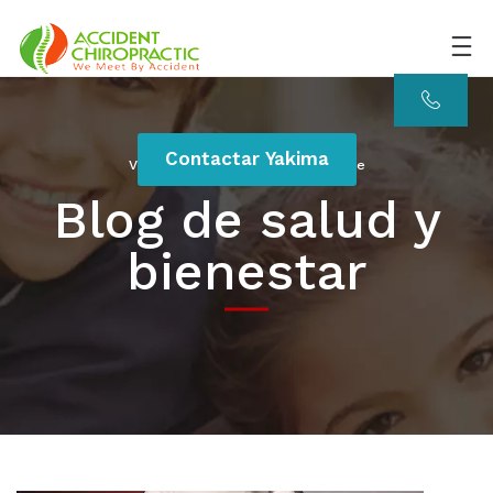
Contactar Yakima
Vive una vida más feliz y saludable
Blog de salud y
bienestar